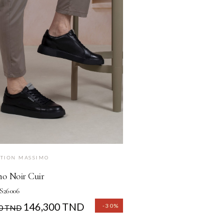
TION MASSIMO
o Noir Cuir
S26006
146,300 TND
Prix
-30%
00 TND