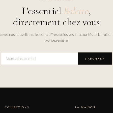
L'essentiel
Baletto
,
directement chez vous
cevez nos nouvelles collections, offres exclusives et actualités de la maison
avant-première.
S'ABONNER
COLLECTIONS
LA MAISON