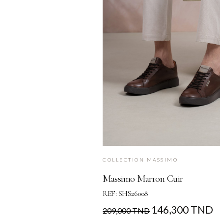
COLLECTION MASSIMO
Massimo Marron Cuir
REF: SHS26008
146,300 TND
Prix
Prix
209,000 TND
de