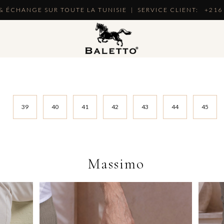
& ÉCHANGE SUR TOUTE LA TUNISIE | SERVICE CLIENT:
+216 
39
40
41
42
43
44
45
Massimo