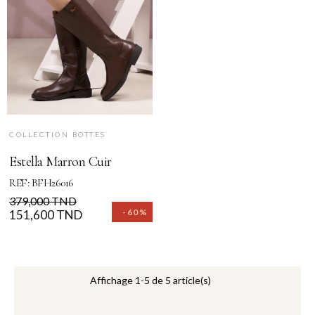
COLLECTION BOTTES
Estella Marron Cuir
REF: BFH26016
Prix
Prix
379,000 TND
-60%
de
151,600 TND
base
Affichage 1-5 de 5 article(s)