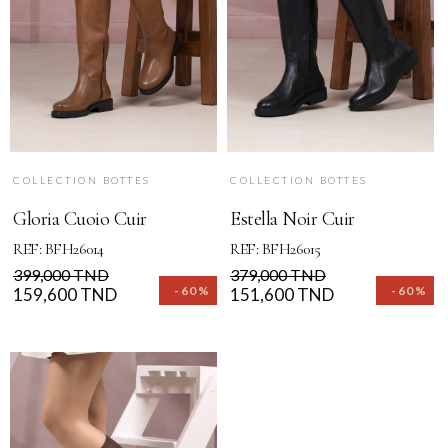
COLLECTION BOTTES
COLLECTION BOTTES
Gloria Cuoio Cuir
Estella Noir Cuir
REF: BFH26014
REF: BFH26015
Prix
Prix
Prix
Prix
399,000 TND
379,000 TND
-60%
-60%
de
159,600 TND
de
151,600 TND
base
base