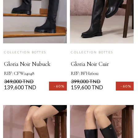
COLLECTION BOTTES
COLLECTION BOTTES
Gloria Noir Nubuck
Gloria Noir Cuir
REF: CFW24048
REF: BFH26012
Prix
Prix
Prix
Prix
349,000 TND
399,000 TND
-60%
-60%
de
139,600 TND
de
159,600 TND
base
base