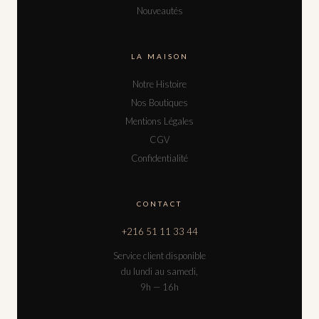
Nouveautés
LA MAISON
Notre Histoire
Nos Boutiques
Mentions Légales
CGV
Confidentialité
CONTACT
+216 51 11 33 44
Service client disponible
du lundi au samedi,
9h — 16h