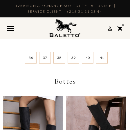
LIVRAISON & ÉCHANGE SUR TOUTE LA TUNISIE |
SERVICE CLIENT:
+216 51 11 33 44
0

shopping_cart
36
37
38
39
40
41
Bottes