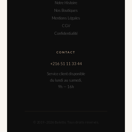
Notre Histoire
Nos Boutiques
Mentions Légales
CGV
Confidentialité
CONTACT
+216 51 11 33 44
Service client disponible
du lundi au samedi,
9h — 16h
© 2019–2026 Baletto. Tous droits réservés.