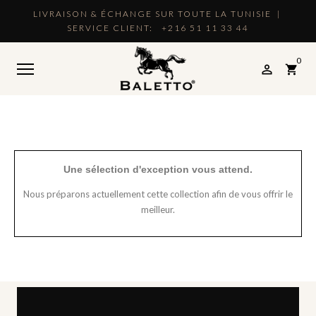
LIVRAISON & ÉCHANGE SUR TOUTE LA TUNISIE |
SERVICE CLIENT:
+216 51 11 33 44
0

shopping_cart
Une sélection d'exception vous attend.
Nous préparons actuellement cette collection afin de vous offrir le
meilleur.