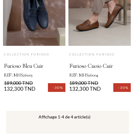
COLLECTION FURIOSO
COLLECTION FURIOSO
Furioso Bleu Cuir
Furioso Cuoio Cuir
REF: MHS26003
REF: MHS26004
Prix
Prix
Prix
Prix
189,000 TND
189,000 TND
-30%
-30%
de
132,300 TND
de
132,300 TND
base
base
Affichage 1-4 de 4 article(s)