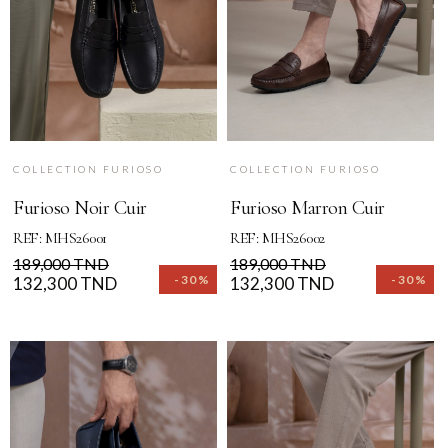
COLLECTION FURIOSO
COLLECTION FURIOSO
Furioso Noir Cuir
Furioso Marron Cuir
REF: MHS26001
REF: MHS26002
Prix
Prix
Prix
Prix
189,000 TND
189,000 TND
-30%
-30%
de
132,300 TND
de
132,300 TND
base
base