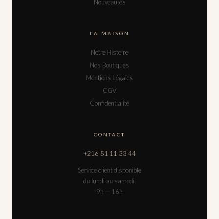
Nouveautés
LA MAISON
Notre Histoire
Nos Boutiques
Mentions Légales
CGV
Confidentialité
CONTACT
+216 51 11 33 44
Service client disponible
du lundi au samedi,
9h — 16h