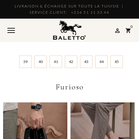
LIVRAISON & ÉCHANGE SUR TOUTE LA TUNISIE |
SERVICE CLIENT:
+216 51 11 33 44
0

shopping_cart
39
40
41
42
43
44
45
Furioso