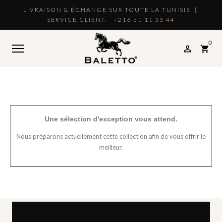
LIVRAISON & ÉCHANGE SUR TOUTE LA TUNISIE |
SERVICE CLIENT:
+216 51 11 33 44
0

shopping_cart
Une sélection d'exception vous attend.
Nous préparons actuellement cette collection afin de vous offrir le
meilleur.