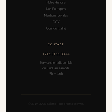
Notre Histoire
Nos Boutiques
Mentions Légales
CGV
Confidentialité
CONTACT
+216 51 11 33 44
Service client disponible
du lundi au samedi,
9h — 16h
© 2019–2026 Baletto. Tous droits réservés.