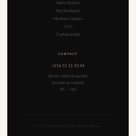
Notre Histoire
Nos Boutiques
Mentions Légales
CGV
Confidentialité
CONTACT
+216 51 11 33 44
Service client disponible
du lundi au samedi,
9h — 16h
© 2019–2026 Baletto. Tous droits réservés.