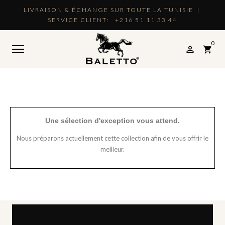
LIVRAISON & ÉCHANGE SUR TOUTE LA TUNISIE |
SERVICE CLIENT:
+216 51 11 33 44
0

shopping_cart
Une sélection d'exception vous attend.
Nous préparons actuellement cette collection afin de vous offrir le
meilleur.