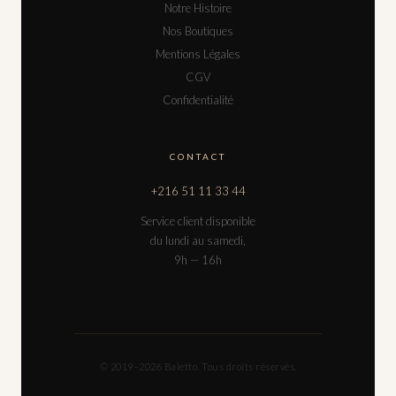
Notre Histoire
Nos Boutiques
Mentions Légales
CGV
Confidentialité
CONTACT
+216 51 11 33 44
Service client disponible
du lundi au samedi,
9h — 16h
© 2019–2026 Baletto. Tous droits réservés.