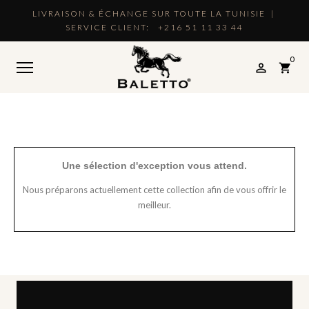
LIVRAISON & ÉCHANGE SUR TOUTE LA TUNISIE |
SERVICE CLIENT:
+216 51 11 33 44
0

shopping_cart
Une sélection d'exception vous attend.
Nous préparons actuellement cette collection afin de vous offrir le
meilleur.