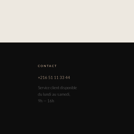
CONTACT
+216 51 11 33 44
Service client disponible
du lundi au samedi,
9h — 16h