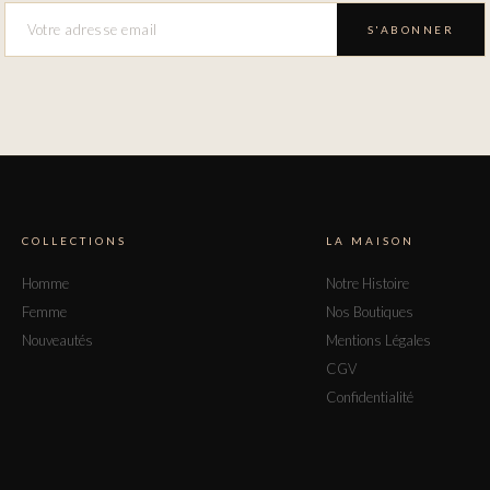
S'ABONNER
COLLECTIONS
LA MAISON
Homme
Notre Histoire
Femme
Nos Boutiques
Nouveautés
Mentions Légales
CGV
Confidentialité