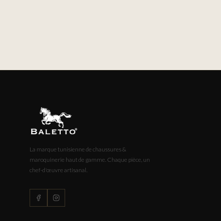
La marque tunisienne de chaussures &
maroquinerie haut de gamme. Chaque pièce, un
chef-d'œuvre artisanal.