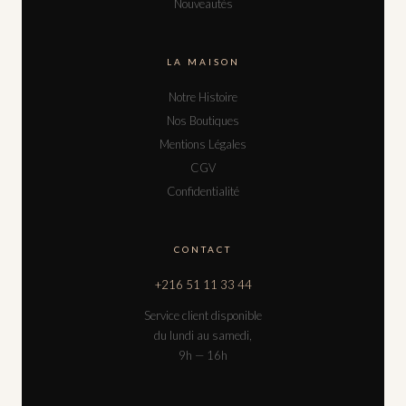
Nouveautés
LA MAISON
Notre Histoire
Nos Boutiques
Mentions Légales
CGV
Confidentialité
CONTACT
+216 51 11 33 44
Service client disponible
du lundi au samedi,
9h — 16h