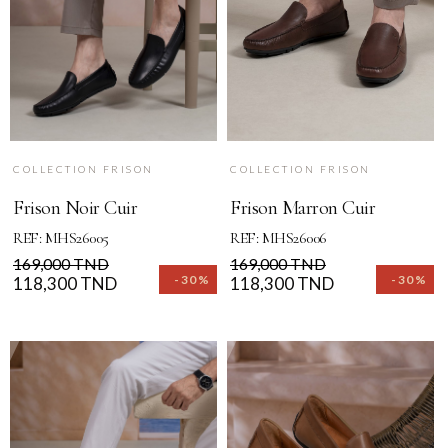
COLLECTION FRISON
COLLECTION FRISON
Frison Noir Cuir
Frison Marron Cuir
REF: MHS26005
REF: MHS26006
Prix
Prix
Prix
Prix
169,000 TND
169,000 TND
-30%
-30%
de
118,300 TND
de
118,300 TND
base
base