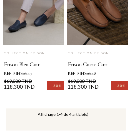
COLLECTION FRISON
COLLECTION FRISON
Frison Bleu Cuir
Frison Cuoio Cuir
REF: MHS26007
REF: MHS26008
Prix
Prix
Prix
Prix
169,000 TND
169,000 TND
-30%
-30%
de
118,300 TND
de
118,300 TND
base
base
Affichage 1-4 de 4 article(s)